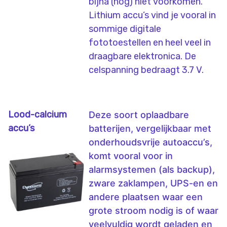
bijna (nog) niet voorkomen.
Lithium accu’s vind je vooral in
sommige digitale
fototoestellen en heel veel in
draagbare elektronica. De
celspanning bedraagt 3.7 V.
Lood-calcium
Deze soort oplaadbare
accu’s
batterijen, vergelijkbaar met
onderhoudsvrije autoaccu’s,
komt vooral voor in
alarmsystemen (als backup),
zware zaklampen,
UPS
-en en
andere plaatsen waar een
grote stroom nodig is of waar
veelvuldig wordt geladen en