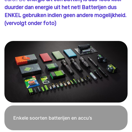
duurder dan energie uit het net!
Batterijen dus
ENKEL gebruiken indien geen andere mogelijkheid.
(vervolgt onder foto)
Enkele soorten batterijen en accu’s