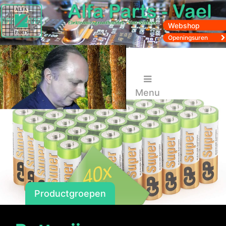
Webshop
Openingsuren
Menu
Productgroepen