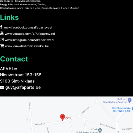
Blaz Eszetic, Tina Miroschnickenko,
Reggy & Marco Lahmann-Anke, Tumisu,
Gerd Altmann, www-erzetich-com, Bruno/Germany, Florian Munzert
Links
www.facebook.com/alfapartsvael
www.youtube.com/c/Alfapartsvael
www.instagram.com/Alfapartsvael
www.jouwelektronicawinkel.be
Contact
APVE bv
Nieuwstraat 153-155
9100 Sint-Niklaas
guy@alfaparts.be