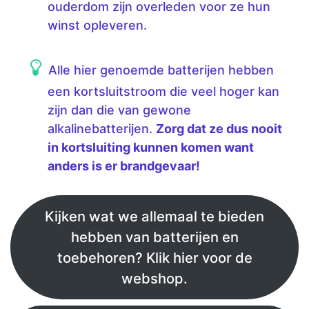
ouderdom zijn overleden voor ze hun
winst opleveren.
Alle hier genoemde batterijen hebben
een kortsluitstroom die veel hoger kan
zijn dan die van gewone
alkalinebatterijen.
Zorg dat ze dus nooit
in kortsluiting kunnen komen want
anders is er brandgevaar!
Kijken wat we allemaal te bieden
hebben van batterijen en
toebehoren? Klik hier voor de
webshop.