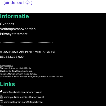
(einde, oef 😉 )
Informatie
Over ons
Verkoopsvoorwaarden
Privacystatement
© 2021-2026 Alfa Parts - Vael (APVE bv)
BE0843.393.620
Image credits:
Flaticon, Cottonbro, Kindel Media,
Blaz Eszetic, Tina Miroschnickenko,
Reggy & Marco Lahmann-Anke, Tumisu,
Gerd Altmann, www-erzetich-com, Bruno/Germany, Florian Munzert
Links
www.facebook.com/alfapartsvael
www.youtube.com/c/Alfapartsvael
www.instagram.com/Alfapartsvael