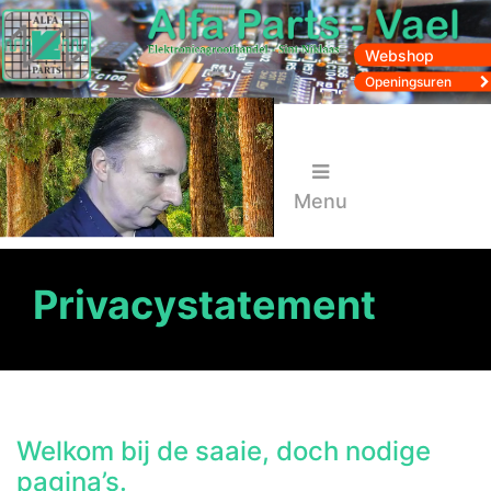
Webshop
Openingsuren
Menu
Privacystatement
Welkom bij de saaie, doch nodige
pagina’s.