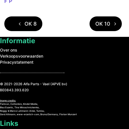
F P
Bericht Navigatie
OK 8
OK 10
Informatie
Over ons
Verkoopsvoorwaarden
Privacystatement
© 2021-2026 Alfa Parts - Vael (APVE bv)
BE0843.393.620
Image credits:
Flaticon, Cottonbro, Kindel Media,
Blaz Eszetic, Tina Miroschnickenko,
Reggy & Marco Lahmann-Anke, Tumisu,
Gerd Altmann, www-erzetich-com, Bruno/Germany, Florian Munzert
Links